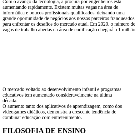
Com o avanço da tecnologia, a procura por engenheiros está
aumentando rapidamente. Existem muitas vagas na área de
informática e poucos profissionais qualificados, deixando uma
grande oportunidade de negócios aos nossos parceiros franqueados
para enfrentar os desafios do mercado atual. Em 2020, o número de
vagas de trabalho abertas na área de codificação chegará a 1 milhão.
Problema:
Muitas vagas para poucos estudantes
Fonte: College Board, Bureau of Labor Statistics, US National Science
Foundation
https://library.osu.edu/site/it/grace-hopper/more-jobs-than-students/
O mercado voltado ao desenvolvimento infantil e programas
educativos tem aumentado consideravelmente na última
década.
O aumento tanto dos aplicativos de aprendizagem, como dos
videogames didáticos, demonstra a crescente tendência de
combinar educação com entretenimento.
FILOSOFIA DE ENSINO