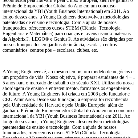
reconhecida pela Harvard e pela União Européia, além de ganhar o
Prêmio de Empreendedor Global do Ano em um concurso
internacional da YBI (Youth Business International) em 2011. Ao
longo desses anos, a Young Engineers desenvolveu metodologias
patenteadas de ensino e tecnologia. Com a ajuda de nossos
franqueados, oferecemos cursos STEM (Ciência, Tecnologia,
Engenharia e Matemática) para crianças e jovens usando materiais
da Algobrix®, LEGO® e Genius®. As atividades são dirigidas por
nossos franqueados em jardins de infância, escolas, centros
comunitários, centros pós – escolares, clubes, etc.
A Young Engieneers é, ao mesmo tempo, um modelo de negócios e
um propósito de vida. Nosso objetivo, é preparar estudantes de 4 – 1
5 anos para o mercado de trabalho do século XXI. Utilizando nossa
abordagem de ensino + entretenimento, formamos os engenheiros
do futuro. A Young Engineers foi criada em 2008 pelo fundador e
CEO Amir Asor. Desde sua fundação, a empresa foi reconhecida
pela Universidade de Harvard e pela União Européia, além de
ganhar o Prêmio de Empreendedor Global do Ano em um concurso
internaciona l da YBI (Youth Business International) em 2011. Ao
longo desses anos, a Young Engineers desenvolveu metodologias
patenteadas de ensino e tecnologia. Com a ajuda de nossos
franqueados, oferecemos cursos STEM (Ciência, Tecnologia,