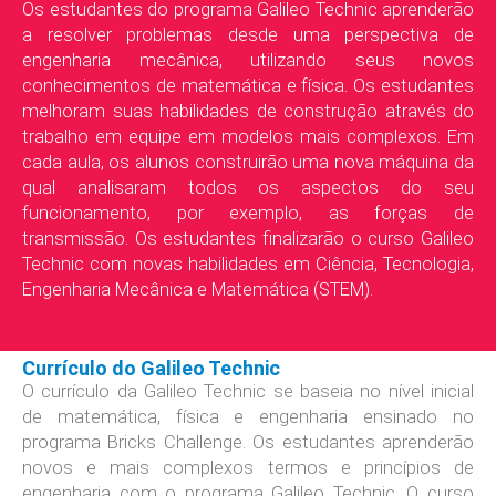
Os estudantes do programa Galileo Technic aprenderão
a resolver problemas desde uma perspectiva de
engenharia mecânica, utilizando seus novos
conhecimentos de matemática e física. Os estudantes
melhoram suas habilidades de construção através do
trabalho em equipe em modelos mais complexos. Em
cada aula, os alunos construirão uma nova máquina da
qual analisaram todos os aspectos do seu
funcionamento, por exemplo, as forças de
transmissão. Os estudantes finalizarão o curso Galileo
Technic com novas habilidades em Ciência, Tecnologia,
Engenharia Mecânica e Matemática (STEM).
Currículo do Galileo Technic
O currículo da Galileo Technic se baseia no nível inicial
de matemática, física e engenharia ensinado no
programa Bricks Challenge. Os estudantes aprenderão
novos e mais complexos termos e princípios de
engenharia com o programa Galileo Technic. O curso