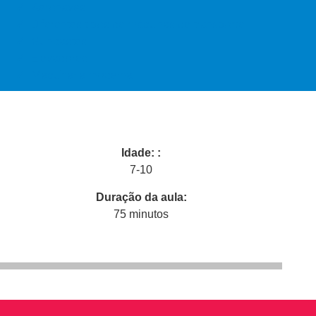
Aeronaves
Diferentes tipos de máquinas de transporte
Guindastes
Elevadores
Maquinaria moderna
Idade: :
7-10
Duração da aula:
75 minutos