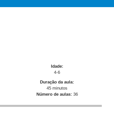
Sistema solar
Atrações de parques de diversões
Meios de transporte
Idade:
4-6
Duração da aula:
45 minutos
Número de aulas:
36