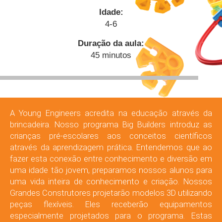
Idade:
4-6
Duração da aula:
45 minutos
A Young Engineers acredita na educação através da
brincadeira. Nosso programa Big Builders introduz as
crianças pré-escolares aos conceitos científicos
através da aprendizagem prática. Entendemos que ao
fazer esta conexão entre conhecimento e diversão em
uma idade tão jovem, preparamos nossos alunos para
uma vida inteira de conhecimento e criação. Nossos
Grandes Construtores projetarão modelos 3D utilizando
peças flexíveis. Eles receberão equipamentos
especialmente projetados para o programa. Estas