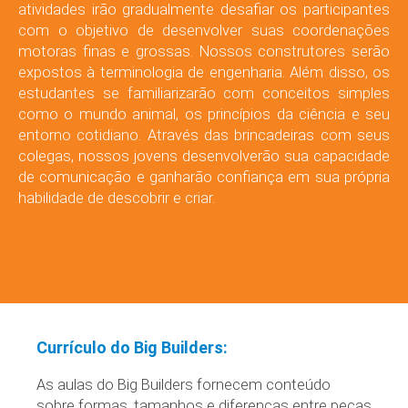
atividades irão gradualmente desafiar os participantes
com o objetivo de desenvolver suas coordenações
motoras finas e grossas. Nossos construtores serão
expostos à terminologia de engenharia. Além disso, os
estudantes se familiarizarão com conceitos simples
como o mundo animal, os princípios da ciência e seu
entorno cotidiano. Através das brincadeiras com seus
colegas, nossos jovens desenvolverão sua capacidade
de comunicação e ganharão confiança em sua própria
habilidade de descobrir e criar.
Currículo do Big Builders:
As aulas do Big Builders fornecem conteúdo
sobre formas, tamanhos e diferenças entre peças