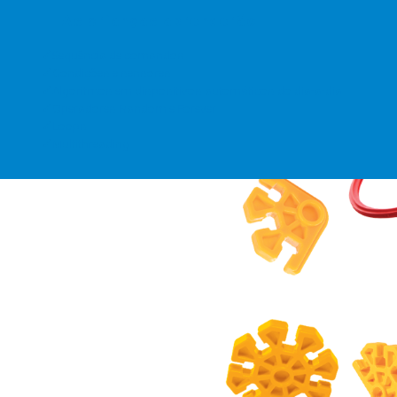
As crianças aprenderão
Sequência de comandos
Condições e sensores
Algoritmos em dispositivos automáticos do dia-a-dia
Operadores Random e Forever
Loops
Multithreading