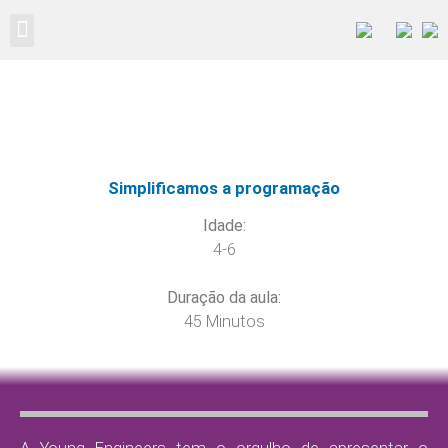
Abra a sua Unidade
Simplificamos a programação
Idade:
4-6
Duração da aula:
45 Minutos